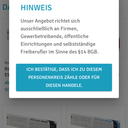
DAS PASST DAZU
HINWEIS
Unser Angebot richtet sich
ausschließlich an Firmen,
Gewerbetreibende, öffentliche
Einrichtungen und selbstständige
Freiberufler im Sinne des §14 BGB.
Roland Tinte
Roland Tinte
Roland Eco-Sol Max 2
Roland Eco-Sol Max 2
ICH BESTÄTIGE, DASS ICH ZU DIESEM
ESL4-4YE yellow - 440 ml.
ESL4-4MG magenta - 440
PERSONENKREIS ZÄHLE ODER FÜR
ml.
ab 119,99 €
/
DIESEN HANDELE.
ab 119,99 €
/
Stück
124,94 €
Stück
124,94 €