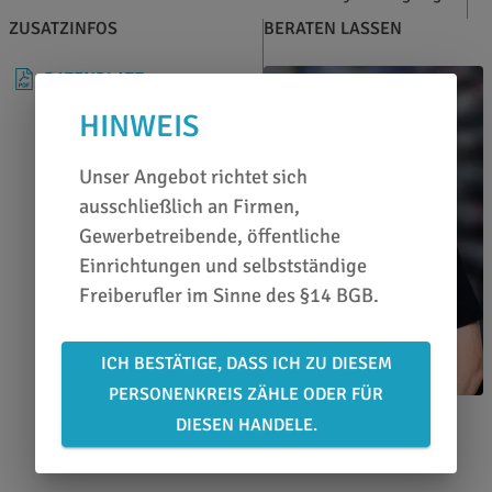
ZUSATZINFOS
BERATEN LASSEN
DATENBLATT
HINWEIS
Unser Angebot richtet sich
ausschließlich an Firmen,
Gewerbetreibende, öffentliche
Einrichtungen und selbstständige
Freiberufler im Sinne des §14 BGB.
ICH BESTÄTIGE, DASS ICH ZU DIESEM
PERSONENKREIS ZÄHLE ODER FÜR
Karl Lieberz
DIESEN HANDELE.
0651 46 27 79 80