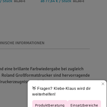
/ Stück
ab 77,64 €
/ Stück
81,00 €
81,00 €
HNISCHE INFORMATIONEN
d eine brillante Farbwiedergabe bei zugleich
em Roland Großformatdrucker sind hervorragende
druckerzeugnisse zu liefern.