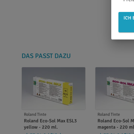
ICH 
DAS PASST DAZU
Roland Tinte
Roland Tinte
Roland Eco-Sol Max ESL3
Roland Eco-Sol 
yellow - 220 ml.
magenta - 220 ml