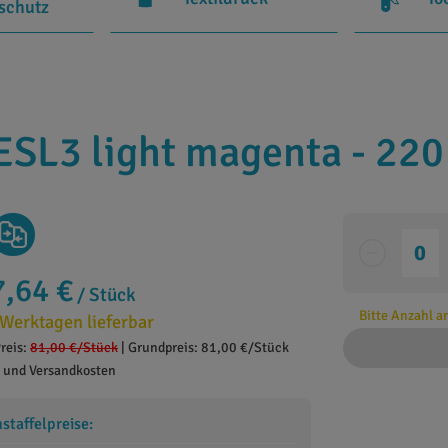
rschutz
ESL3 light magenta - 220
7,64 €
/ Stück
Bitte Anzahl 
 Werktagen lieferbar
reis:
81,00 €
/Stück
|
Grundpreis: 81,00 €/Stück
. und Versandkosten
taffelpreise: