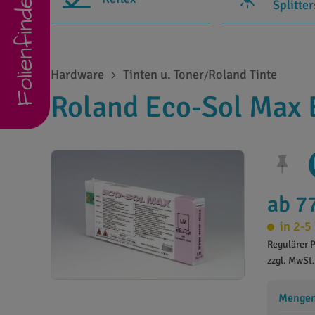
Folienfinder
Splitte
Hardware
Tinten u. Toner
Roland Tinte
/
Roland Eco-Sol Max 
ab 7
in 2-5
Regulärer P
zzgl. MwSt
Mengens