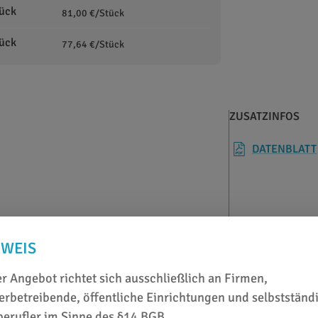
tück
81,00 €/Stück
tück
77,64 €/Stück
ZUSATZINFOS
DATENBLATT
NWEIS
eignet
r Angebot richtet sich ausschließlich an Firmen,
rbetreibende, öffentliche Einrichtungen und selbstständ
berufler im Sinne des §14 BGB.