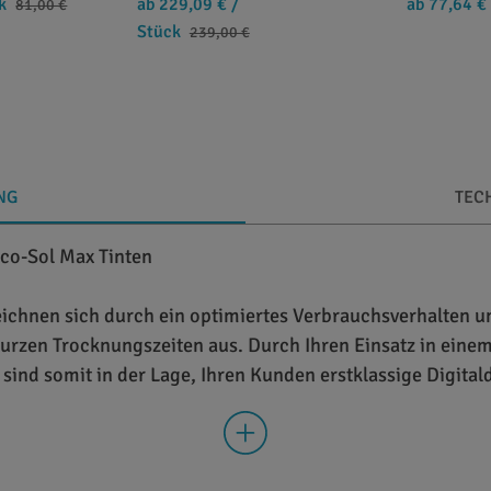
k
ab 229,09 €
/
ab 77,64 €
81,00 €
Stück
239,00 €
NG
TEC
Eco-Sol Max Tinten
ichnen sich durch ein optimiertes Verbrauchsverhalten un
urzen Trocknungszeiten aus. Durch Ihren Einsatz in ein
 sind somit in der Lage, Ihren Kunden erstklassige Digital