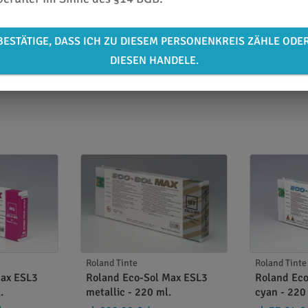
BESTÄTIGE, DASS ICH ZU DIESEM PERSONENKREIS ZÄHLE ODE
DIESEN HANDELE.
Roland Tinte
Roland Tinte
Max ESL3
Roland Eco-Sol Max ESL3
Roland Ec
.
metallic - 220 ml.
cyan - 220