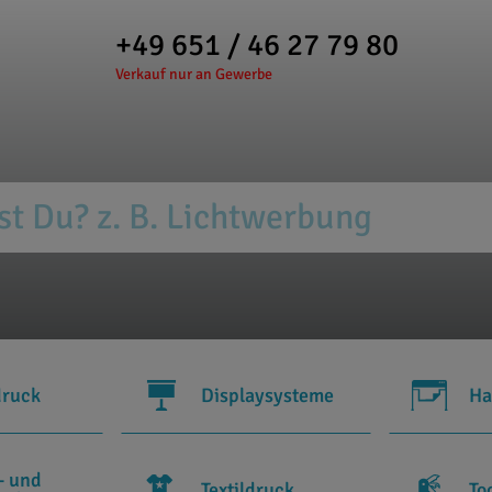
+49 651 / 46 27 79 80
Verkauf nur an Gewerbe
druck
Displaysysteme
Ha
- und
Textildruck
To