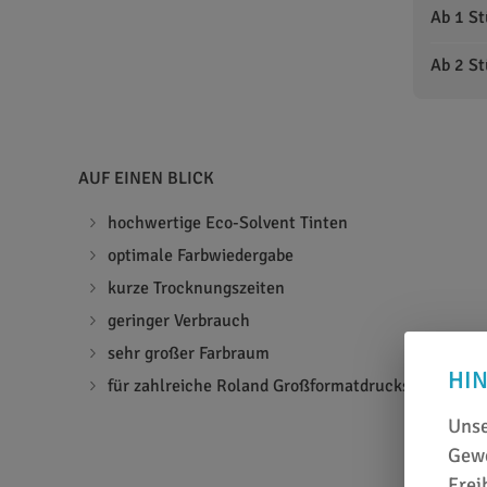
Ab 1 S
Ab 2 S
AUF EINEN BLICK
hochwertige Eco-Solvent Tinten
optimale Farbwiedergabe
kurze Trocknungszeiten
geringer Verbrauch
sehr großer Farbraum
HI
für zahlreiche Roland Großformatdrucksysteme ge
Unse
Gewe
Frei