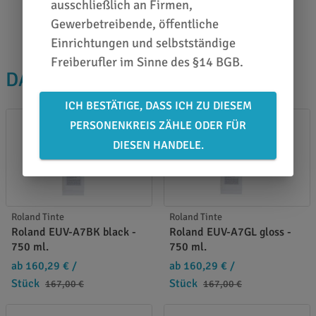
ausschließlich an Firmen,
0651 46 27 79 80
Gewerbetreibende, öffentliche
Einrichtungen und selbstständige
Freiberufler im Sinne des §14 BGB.
DAS PASST DAZU
ICH BESTÄTIGE, DASS ICH ZU DIESEM
PERSONENKREIS ZÄHLE ODER FÜR
DIESEN HANDELE.
Roland Tinte
Roland Tinte
Roland EUV-A7BK black -
Roland EUV-A7GL gloss -
750 ml.
750 ml.
ab 160,29 €
/
ab 160,29 €
/
Stück
Stück
167,00 €
167,00 €