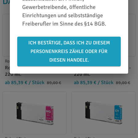
DAS PASST DAZU
Gewerbetreibende, öffentliche
Einrichtungen und selbstständige
Freiberufler im Sinne des §14 BGB.
ICH BESTÄTIGE, DASS ICH ZU DIESEM
PERSONENKREIS ZÄHLE ODER FÜR
DIESEN HANDELE.
Roland Tinte
Roland Tinte
Roland EUV5-2YE Yellow -
Roland EUV5-2PR Primer -
220 ml.
220 ml.
ab 85,39 €
/ Stück
ab 85,39 €
/ Stück
89,00 €
89,00 €