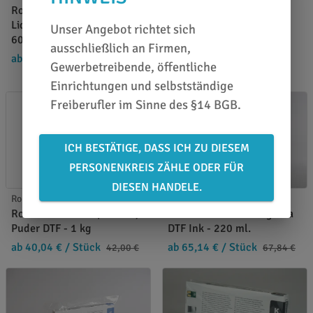
Anwendung
Roland CJ-CL Cleaning
Roland S-F164 DTF
Liquid - 450 ml / Art.
Unser Angebot richtet sich
PrintFilm - 50 cm x 50 m
6000007546
ausschließlich an Firmen,
ab 153,00 €
/
ab 109,02 €
/ Stück
Gewerbetreibende, öffentliche
Stück
179,00 €
Einrichtungen und selbstständige
Freiberufler im Sinne des §14 BGB.
ICH BESTÄTIGE, DASS ICH ZU DIESEM
PERSONENKREIS ZÄHLE ODER FÜR
DIESEN HANDELE.
Roland Tinte
Roland Tinte
Roland S-Powder / Pulver,
Roland S-PG-MG Magenta
Puder DTF - 1 kg
DTF Ink - 220 ml.
ab 40,04 €
/ Stück
ab 65,14 €
/ Stück
42,00 €
67,84 €