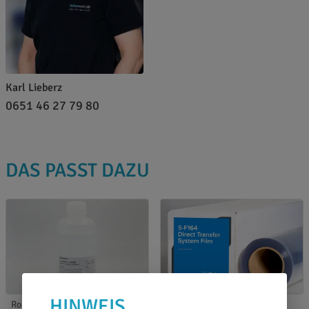
Karl Lieberz
0651 46 27 79 80
DAS PASST DAZU
HINWEIS
Roland Tinte
Druckfolien Spezial-