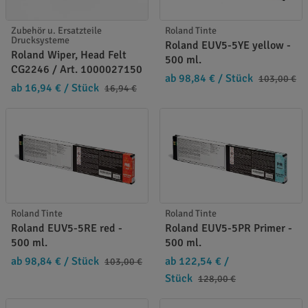
Zubehör u. Ersatzteile
Roland Tinte
Drucksysteme
Roland EUV5-5YE yellow -
Roland Wiper, Head Felt
500 ml.
CG2246 / Art. 1000027150
ab 98,84 €
/ Stück
103,00 €
ab 16,94 €
/ Stück
16,94 €
Roland Tinte
Roland Tinte
Roland EUV5-5RE red -
Roland EUV5-5PR Primer -
500 ml.
500 ml.
ab 98,84 €
/ Stück
ab 122,54 €
/
103,00 €
Stück
128,00 €