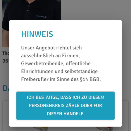
HINWEIS
Unser Angebot richtet sich
Thomas Pfeffer
ausschließlich an Firmen,
0651 46 27 79 80
Gewerbetreibende, öffentliche
Einrichtungen und selbstständige
Freiberufler im Sinne des §14 BGB.
DAS PASST DAZU
ICH BESTÄTIGE, DASS ICH ZU DIESEM
PERSONENKREIS ZÄHLE ODER FÜR
DIESEN HANDELE.