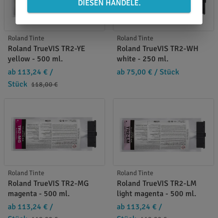
DIESEN HANDELE.
Roland Tinte
Roland Tinte
Roland TrueVIS TR2-YE
Roland TrueVIS TR2-WH
yellow - 500 ml.
white - 250 ml.
ab 113,24 €
/
ab 75,00 €
/ Stück
Stück
118,00 €
Roland Tinte
Roland Tinte
Roland TrueVIS TR2-MG
Roland TrueVIS TR2-LM
magenta - 500 ml.
light magenta - 500 ml.
ab 113,24 €
/
ab 113,24 €
/