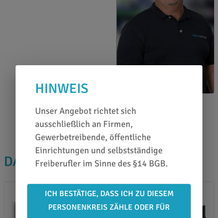
HINWEIS
Michael Altes
Unser Angebot richtet sich
0651 46 27 79 80
ausschließlich an Firmen,
Gewerbetreibende, öffentliche
Einrichtungen und selbstständige
DAS PASST DAZU
Freiberufler im Sinne des §14 BGB.
ICH BESTÄTIGE, DASS ICH ZU DIESEM
PERSONENKREIS ZÄHLE ODER FÜR