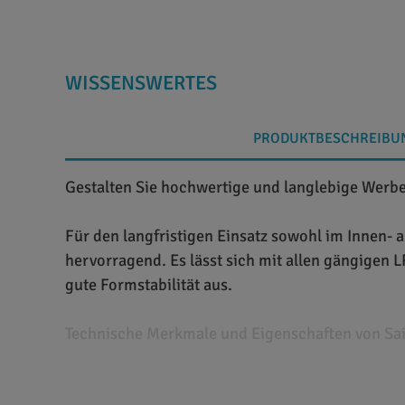
WISSENSWERTES
PRODUKTBESCHREIBU
Gestalten Sie hochwertige und langlebige Werbeb
Für den langfristigen Einsatz sowohl im Innen- 
hervorragend. Es lässt sich mit allen gängigen
gute Formstabilität aus.
Technische Merkmale und Eigenschaften von Sain
Bei Saint Clair Jet 550 handelt es sich um ein 