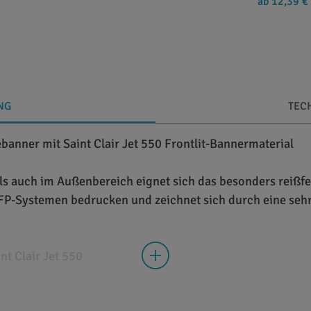
ab 12,39 €
NG
TEC
anner mit Saint Clair Jet 550 Frontlit-Bannermaterial
als auch im Außenbereich eignet sich das besonders reißfes
 LFP-Systemen bedrucken und zeichnet sich durch eine seh
t Clair Jet 550
Polyester-Frontlit-Bannermaterial in gegossener Qualität.