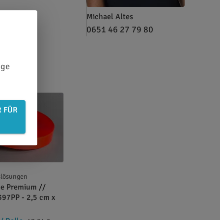
Michael Altes
0651 46 27 79 80
ige
R FÜR
slösungen
pe Premium //
97PP - 2,5 cm x