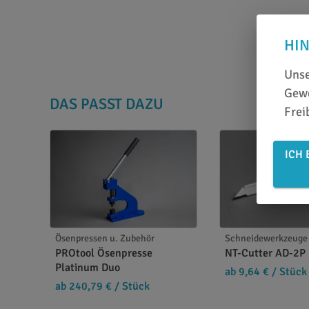
HI
Unse
Gewe
DAS PASST DAZU
Frei
ICH 
Ösenpressen u. Zubehör
Schneidewerkzeuge 
PROtool Ösenpresse
NT-Cutter AD-2P
Platinum Duo
ab 9,64 €
/ Stück
ab 240,79 €
/ Stück