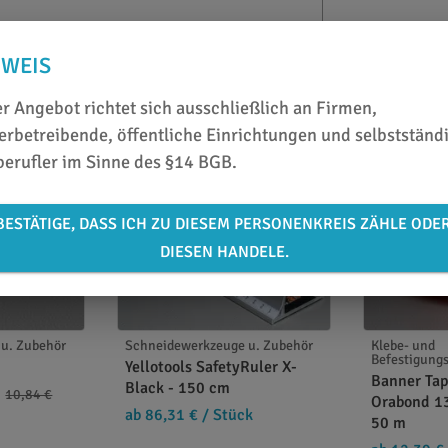
NWEIS
r Angebot richtet sich ausschließlich an Firmen,
rbetreibende, öffentliche Einrichtungen und selbstständ
berufler im Sinne des §14 BGB.
BESTÄTIGE, DASS ICH ZU DIESEM PERSONENKREIS ZÄHLE ODE
DIESEN HANDELE.
u. Zubehör
Schneidewerkzeuge u. Zubehör
Klebe- und
Befestigung
Yellotools SafetyRuler X-
Banner Ta
Black - 150 cm
10,84 €
Orabond 13
ab 86,31 €
/ Stück
50 m