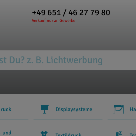
+49 651 / 46 27 79 80
Verkauf nur an Gewerbe
druck
Displaysysteme
Ha
- und
Textildruck
To