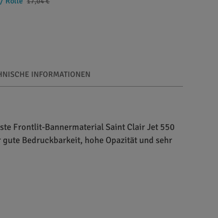
/ Rolle
17,04 €
HNISCHE INFORMATIONEN
te Frontlit-Bannermaterial Saint Clair Jet 550
r gute Bedruckbarkeit, hohe Opazität und sehr
 Das Gewicht des Banners beträgt 560 Gramm pro