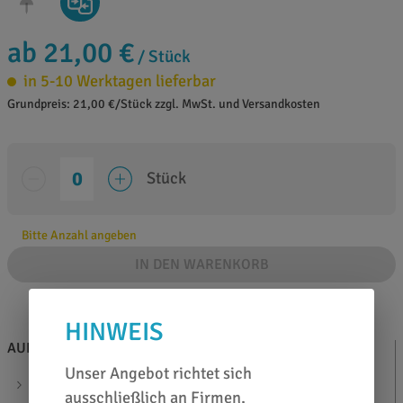
ab 21,00 €
/ Stück
in 5-10 Werktagen lieferbar
Grundpreis: 21,00 €/Stück zzgl. MwSt. und Versandkosten
Stück
Bitte Anzahl angeben
IN DEN WARENKORB
HINWEIS
AUF EINEN BLICK
ZUSATZINFOS
Unser Angebot richtet sich
selbstklebend
DATENBLATT
ausschließlich an Firmen,