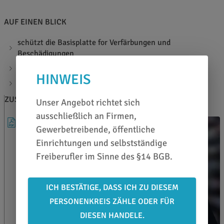
AUF EINEN BLICK
schützt die Basisplatte for Verfärbungen und
Beschädigungen
hitzebeständig bis 220 °C
HINWEIS
waschbar
ZUSATZINFOS
BERATEN LASSEN
Unser Angebot richtet sich
ausschließlich an Firmen,
DATENBLATT
Gewerbetreibende, öffentliche
Einrichtungen und selbstständige
Freiberufler im Sinne des §14 BGB.
ICH BESTÄTIGE, DASS ICH ZU DIESEM
PERSONENKREIS ZÄHLE ODER FÜR
DIESEN HANDELE.