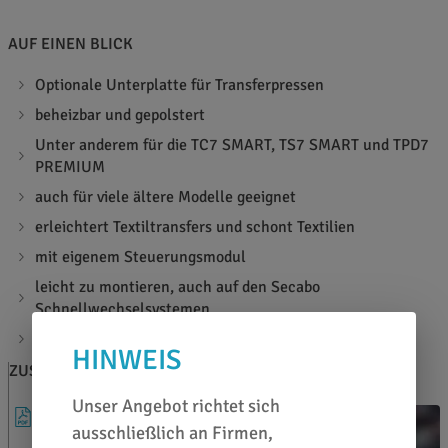
AUF EINEN BLICK
Optionale Unterplatte für Transferpressen
beheizbar und gepolstert
Unter anderem für die TC7 SMART, TS7 SMART und TPD7
PREMIUM
auch für viele ältere Modelle geeignet
erleichtert Textiltransfers und schont Textilien
mit eigenem Steuerungsmodul
leicht zu montieren, auch auf den Secabo
Schnellwechselsystemen
Gewicht: 17 kg
HINWEIS
ZUSATZINFOS
BERATEN LASSEN
Unser Angebot richtet sich
DATENBLATT
ausschließlich an Firmen,