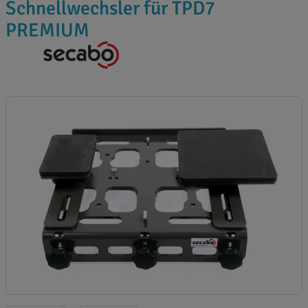
Schnellwechsler für TPD7
PREMIUM