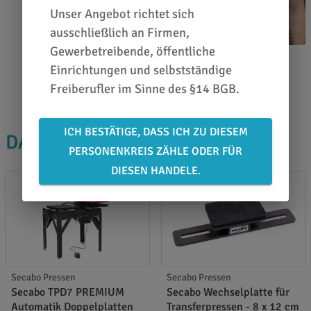
Unser Angebot richtet sich
ausschließlich an Firmen,
Gewerbetreibende, öffentliche
Christophe Schroeder
Einrichtungen und selbstständige
0651 46 27 79 80
Freiberufler im Sinne des §14 BGB.
ICH BESTÄTIGE, DASS ICH ZU DIESEM
DAS PASST DAZU
PERSONENKREIS ZÄHLE ODER FÜR
DIESEN HANDELE.
Secabo Pressen
Secabo Pressen
Secabo TPD7 PREMIUM
Secabo Wechselplatte für
Automatik Doppelplatten
Transferpressen - 8 x 12 cm