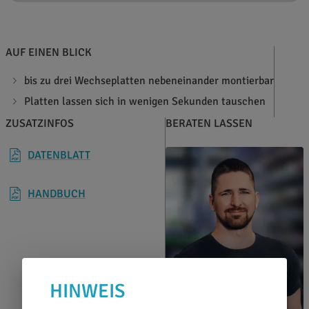
AUF EINEN BLICK
bis zu drei Wechseplatten nebeneinander montierbar
Platten lassen sich in wenigen Sekunden tauschen
ZUSATZINFOS
BERATEN LASSEN
DATENBLATT
HANDBUCH
HINWEIS