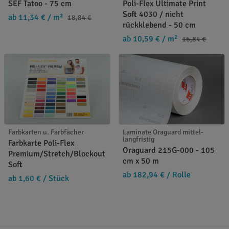
SEF Tatoo - 75 cm
Poli-Flex Ultimate Print
Soft 4030 / nicht
ab 11,34 €
/ m²
18,84 €
rückklebend - 50 cm
ab 10,59 €
/ m²
16,84 €
Farbkarten u. Farbfächer
Laminate Oraguard mittel-
langfristig
Farbkarte Poli-Flex
Oraguard 215G-000 - 105
Premium/Stretch/Blockout
cm x 50 m
Soft
ab 182,94 €
/ Rolle
ab 1,60 €
/ Stück