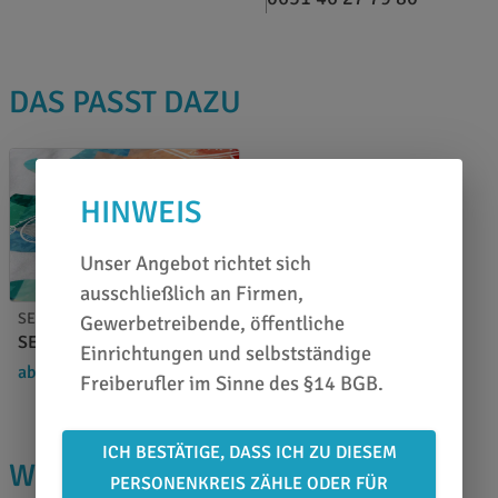
DAS PASST DAZU
HINWEIS
Unser Angebot richtet sich
ausschließlich an Firmen,
SEF Textil-Digitaldruck
Gewerbetreibende, öffentliche
SEF Tatoo - 50 cm
Einrichtungen und selbstständige
ab 11,34 €
/ m²
18,84 €
Freiberufler im Sinne des §14 BGB.
ICH BESTÄTIGE, DASS ICH ZU DIESEM
WISSENSWERTES
PERSONENKREIS ZÄHLE ODER FÜR