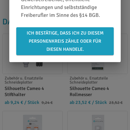
Einrichtungen und selbstständige
Freiberufler im Sinne des §14 BGB.
DAS PASST DAZU
ICH BESTÄTIGE, DASS ICH ZU DIESEM
PERSONENKREIS ZÄHLE ODER FÜR
DIESEN HANDELE.
Zubehör u. Ersatzteile
Zubehör u. Ersatzteile
Schneideplotter
Schneideplotter
Silhouette Cameo 4
Silhouette Cameo 4
Stifthalter
Rollmesser
ab 9,24 €
/ Stück
ab 23,52 €
/ Stück
9,24 €
23,52 €