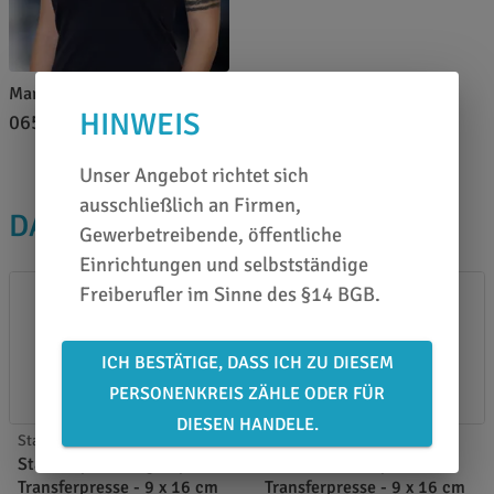
Marina Brand
HINWEIS
0651 46 27 79 80
Unser Angebot richtet sich
ausschließlich an Firmen,
DAS PASST DAZU
Gewerbetreibende, öffentliche
Einrichtungen und selbstständige
Freiberufler im Sinne des §14 BGB.
ICH BESTÄTIGE, DASS ICH ZU DIESEM
PERSONENKREIS ZÄHLE ODER FÜR
DIESEN HANDELE.
Stahls Pressen
Stahls Pressen
Stahls Sprint Mag Cap
Stahls Maxx Cap
Transferpresse - 9 x 16 cm
Transferpresse - 9 x 16 cm