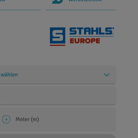
 wählen
m
Meter (m)