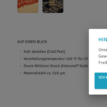
HI
AUF EINEN BLICK
Unse
Kalt abziehen (Cold Peel)
Gewe
Verarbeitungstemperatur 160 °C für 25 Sekunden 
Frei
Druck Mittlerer Druck (Hotronix® Stufe 4-6)
Materialstärk ca. 520 µm
ICH 