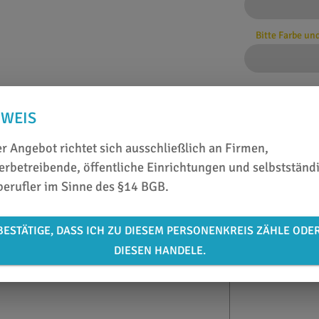
Bitte Farbe un
NWEIS
ZUSATZINFOS
r Angebot richtet sich ausschließlich an Firmen,
DATENBLATT
rbetreibende, öffentliche Einrichtungen und selbstständ
oder 150 °C für 10 Sekunden
berufler im Sinne des §14 BGB.
BESTÄTIGE, DASS ICH ZU DIESEM PERSONENKREIS ZÄHLE ODE
DIESEN HANDELE.