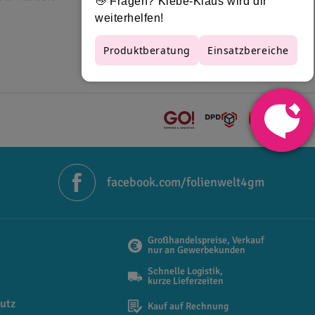
facebook.com/folienwelt4gm
Großhandelspreise, Verkauf
nur an Gewerbekunden
Schnelle Logistik,
extildruck-Designs
mit 3D-Effekt. Ergänzen Sie
kurze Lieferzeiten
r liefern schnell und zuverlässig direkt zu Ihnen
utz
Kauf auf Rechnung