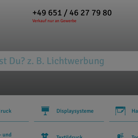
+49 651 / 46 27 79 80
Verkauf nur an Gewerbe
druck
Displaysysteme
Ha
- und
Textildruck
To