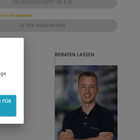
FOLIENZUSCHNITT AB 5 M
d Anzahl angeben
IN DEN WARENKORB
BERATEN LASSEN
ige
R FÜR