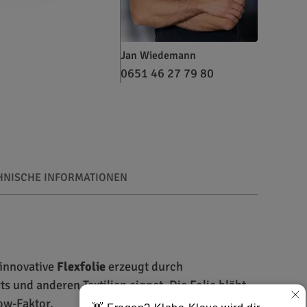
Jan Wiedemann
0651 46 27 79 80
HNISCHE INFORMATIONEN
 innovative
Flexfolie
erzeugt durch
s und anderen Textilien eignet. Die Folie bläht
Wow-Faktor.