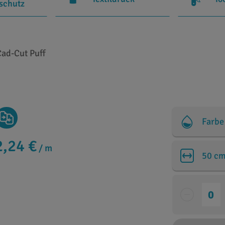
rschutz
Cad-Cut Puff
Farbe
2,24 €
/ m
50 c