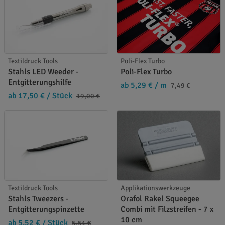
Textildruck Tools
Poli-Flex Turbo
Stahls LED Weeder -
Poli-Flex Turbo
Entgitterungshilfe
ab 5,29 €
/ m
7,49 €
ab 17,50 €
/ Stück
19,00 €
Textildruck Tools
Applikationswerkzeuge
Stahls Tweezers -
Orafol Rakel Squeegee
Entgitterungspinzette
Combi mit Filzstreifen - 7 x
10 cm
ab 5,52 €
/ Stück
5,51 €