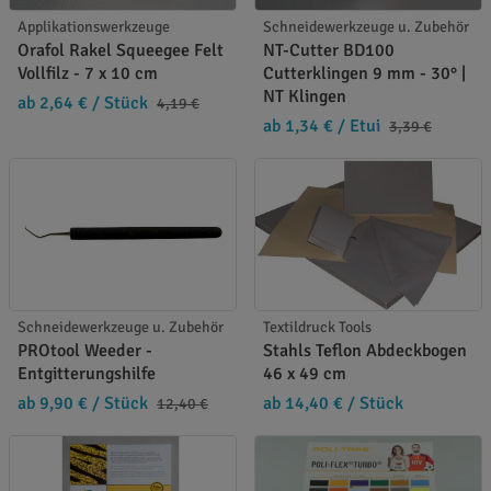
Applikationswerkzeuge
Schneidewerkzeuge u. Zubehör
Orafol Rakel Squeegee Felt
NT-Cutter BD100
Vollfilz - 7 x 10 cm
Cutterklingen 9 mm - 30° |
NT Klingen
ab 2,64 €
/ Stück
4,19 €
ab 1,34 €
/ Etui
3,39 €
Schneidewerkzeuge u. Zubehör
Textildruck Tools
PROtool Weeder -
Stahls Teflon Abdeckbogen
Entgitterungshilfe
46 x 49 cm
ab 9,90 €
/ Stück
ab 14,40 €
/ Stück
12,40 €