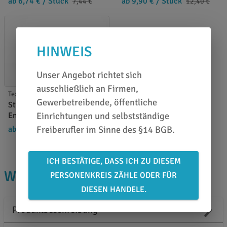
ab 6,74 €
/ Stück
ab 9,90 €
/ Stück
7,44 €
12,40 €
HINWEIS
Unser Angebot richtet sich
ausschließlich an Firmen,
Textildruck Tools
Gewerbetreibende, öffentliche
Stahls LED Weeder -
Entgitterungshilfe
Einrichtungen und selbstständige
ab 17,50 €
/ Stück
Freiberufler im Sinne des §14 BGB.
19,00 €
ICH BESTÄTIGE, DASS ICH ZU DIESEM
WISSENSWERTES
PERSONENKREIS ZÄHLE ODER FÜR
DIESEN HANDELE.
Produktbeschreibung