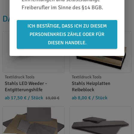
Freiberufler im Sinne des §14 BGB.
DAS PASST DAZU
ICH BESTÄTIGE, DASS ICH ZU DIESEM
PERSONENKREIS ZÄHLE ODER FÜR
DIESEN HANDELE.
Textildruck Tools
Textildruck Tools
Stahls LED Weeder -
Stahls Heizplatten
Entgitterungshilfe
Reibeblock
ab 17,50 €
/ Stück
ab 8,00 €
/ Stück
19,00 €