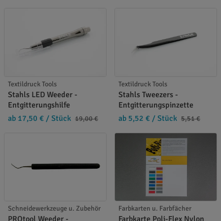
Textildruck Tools
Textildruck Tools
Stahls LED Weeder -
Stahls Tweezers -
Entgitterungshilfe
Entgitterungspinzette
ab 17,50 €
/ Stück
ab 5,52 €
/ Stück
19,00 €
5,51 €
Schneidewerkzeuge u. Zubehör
Farbkarten u. Farbfächer
PROtool Weeder -
Farbkarte Poli-Flex Nylon