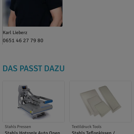
Karl Lieberz
0651 46 27 79 80
DAS PASST DAZU
Stahls Pressen
Textildruck Tools
Stahls Hotronix Auto Open
Stahls Teflonkissen /