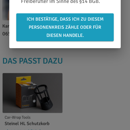
Freiberufler im Sinne des §14 BGB.
ICH BESTÄTIGE, DASS ICH ZU DIESEM
Karl Lieberz
PERSONENKREIS ZÄHLE ODER FÜR
0651 46 27 79 80
DIESEN HANDELE.
DAS PASST DAZU
Car-Wrap Tools
Steinel HL Schutzkorb