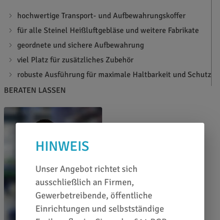
hochwertige Transport- und Aufbewahrungskoffer
für alle Steinel Heißluftgebläse und weitere Fabrikate
geordnete und sichere Aufbewahrung
viel Platz für zusätzliches Zubehör
robuste Ausführung für maximale Haltbarkeit und Schutz
BERATEN LASSEN
HINWEIS
Unser Angebot richtet sich
ausschließlich an Firmen,
Gewerbetreibende, öffentliche
Einrichtungen und selbstständige