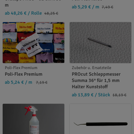
m
ab 5,29 €
/ m
7,49 €
ab 48,26 €
/ Rolle
48,25 €
Poli-Flex Premium
Zubehör u. Ersatzteile
Poli-Flex Premium
PROcut Schleppmesser
Summa 36° für 1,5 mm
ab 5,24 €
/ m
7,19 €
Halter Kunststoff
ab 13,89 €
/ Stück
18,19 €