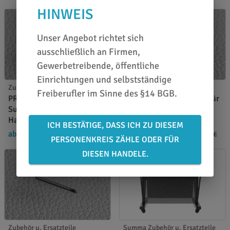
HINWEIS
Unser Angebot richtet sich
ausschließlich an Firmen,
Gewerbetreibende, öffentliche
Einrichtungen und selbstständige
Zubehör u. Ersatzteile
Zubehör u. Ersatzteile
Freiberufler im Sinne des §14 BGB.
PROcut Schleppmesser
PROcut Schleppmesser für
Summa 55° für 2 mm
Summa 60° für 1,5 mm
Halter Messing
Messerhalter Kunststoff
ICH BESTÄTIGE, DASS ICH ZU DIESEM
ab 15,19 €
/ Stück
ab 13,89 €
/ Stück
26,74 €
18,19 €
PERSONENKREIS ZÄHLE ODER FÜR
DIESEN HANDELE.
Zubehör u. Ersatzteile
Summa Zubehör u. Ersatzteile