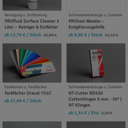
Reinigung u. Entfernung
Schneidewerkzeuge u. Zubehör
PROfluid Surface Cleaner 1
PROtool Weeder -
Liter – Reiniger & Entfetter
Entgitterungshilfe
ab 13,79 €
/ Stück
ab 9,90 €
/ Stück
16,89 €
12,40 €
Farbkarten u. Farbfächer
Schneidewerkzeuge u. Zubehör
Farbfächer Oracal 751C
NT-Cutter BD100
Cutterklingen 9 mm - 30° |
ab 27,89 €
/ Stück
NT Klingen
ab 1,34 €
/ Etui
3,39 €