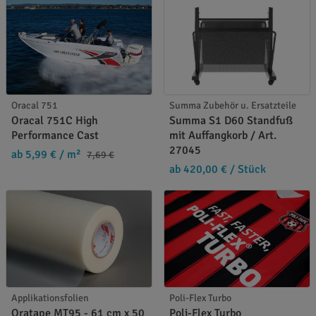
Oracal 751
Summa Zubehör u. Ersatzteile
Oracal 751C High
Summa S1 D60 Standfuß
Performance Cast
mit Auffangkorb / Art.
27045
ab 5,99 €
/ m²
7,69 €
ab 420,00 €
/ Stück
Applikationsfolien
Poli-Flex Turbo
Oratape MT95 - 61 cm x 50
Poli-Flex Turbo