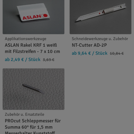
Applikationswerkzeuge
Schneidewerkzeuge u. Zubehör
ASLAN Rakel KRF 1 weiß
NT-Cutter AD-2P
mit Filzstreifen - 7 x 10 cm
ab 9,64 €
/ Stück
10,84 €
ab 2,49 €
/ Stück
3,69 €
Zubehör u. Ersatzteile
PROcut Schleppmesser für
Summa 60° für 1,5 mm
Messerhalter Kunststoff