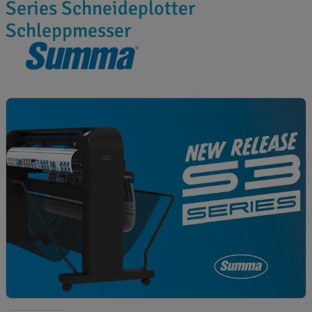
Series Schneideplotter
Schleppmesser