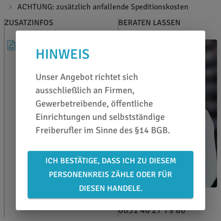
ACHTUNG: zusätzlich anfallende Speditionskosten
ZUSATZINFOS
BERATEN LASSEN
KATALOG
HINWEIS
Unser Angebot richtet sich
ausschließlich an Firmen,
Gewerbetreibende, öffentliche
Einrichtungen und selbstständige
Freiberufler im Sinne des §14 BGB.
ICH BESTÄTIGE, DASS ICH ZU DIESEM
PERSONENKREIS ZÄHLE ODER FÜR
DIESEN HANDELE.
Robin Schröring-Abke
0651 46 27 79 80