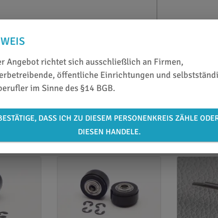
eile
NWEIS
g
r Angebot richtet sich ausschließlich an Firmen,
rbetreibende, öffentliche Einrichtungen und selbstständ
berufler im Sinne des §14 BGB.
BESTÄTIGE, DASS ICH ZU DIESEM PERSONENKREIS ZÄHLE ODE
DIESEN HANDELE.