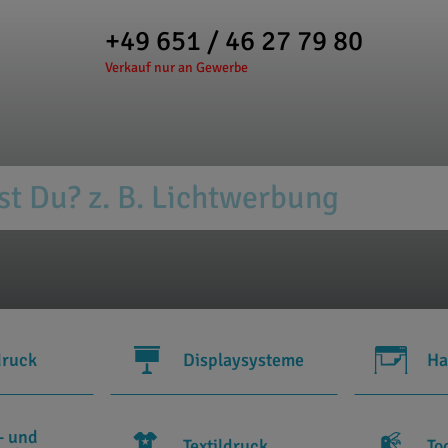
+49 651 / 46 27 79 80
Verkauf nur an Gewerbe
druck
Displaysysteme
Ha
- und
Textildruck
To