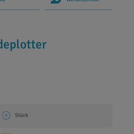
deplotter
Stück