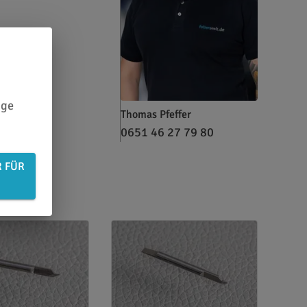
ige
Thomas Pfeffer
0651 46 27 79 80
R FÜR