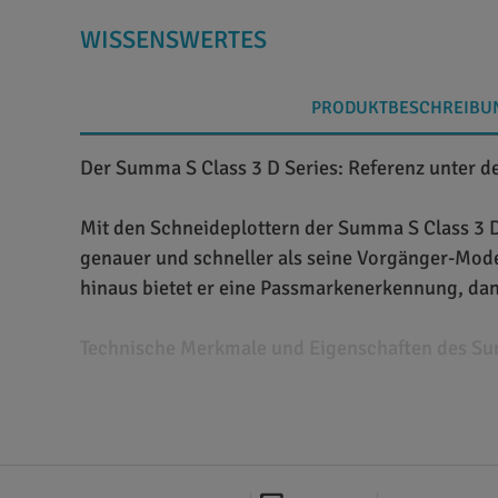
WISSENSWERTES
PRODUKTBESCHREIBU
Der Summa S Class 3 D Series: Referenz unter 
Mit den Schneideplottern der Summa S Class 3 D
genauer und schneller als seine Vorgänger-Model
hinaus bietet er eine Passmarkenerkennung, dank
Technische Merkmale und Eigenschaften des Su
Der Summa S Class 3 D Series ist ein Schleppmes
Medien bis zu einer Breite von 84 cm, 130 cm, 
zu 1.440 mm pro Sekunde diagonal und eine Besc
einer Stärke von 0,8 mm zu schneiden. Hierfür 