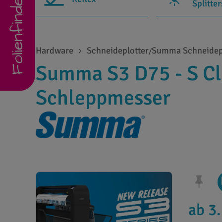
Folienfinder
Splitte
Hardware
Schneideplotter
Summa Schneidep
/
Summa S3 D75 - S Cl
Schleppmesser
ab 3