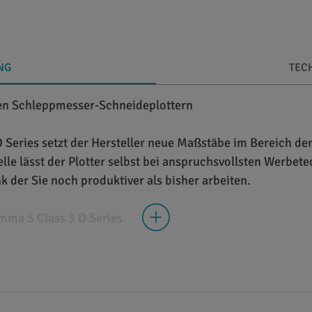
NG
TEC
den Schleppmesser-Schneideplottern
 Series setzt der Hersteller neue Maßstäbe im Bereich de
le lässt der Plotter selbst bei anspruchsvollsten Werbet
 der Sie noch produktiver als bisher arbeiten.
mma S Class 3 D Series
ser-Schneideplotter für den Einsatz in der professionelle
145 cm oder 168 mm erhältlich. Alle Modelle erreichen ei
hleunigung von bis zu 4,2 G. Die Geräte sind in der Lag
lässt sich der Anpressdruck des Messers in 5-Gramm-Schr