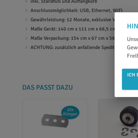
inkl. Standfuß und Auffangkorb
Anschlussmöglichkeit: USB, Ethernet, WIFI
Gewährleistung: 12 Monate, exklusive Verschleißt
HI
Maße Gerät: 140 cm x 111 cm x 68,5 cm - 49,5 kg
Maße Verpackung: 154 cm x 67 cm x 56 cm - 69 k
Unse
Gewe
ACHTUNG: zusätzlich anfallende Speditionskosten
Frei
ICH 
DAS PASST DAZU