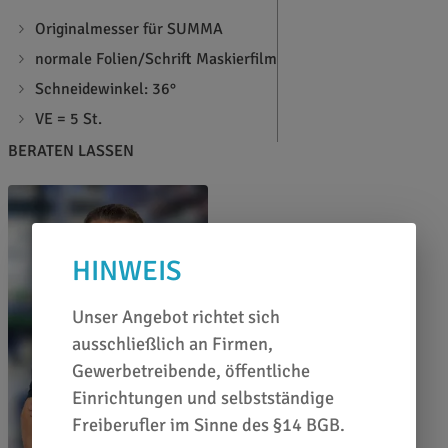
Originalmesser für SUMMA
normale Folien/Schrift Maskierfilm
Schneidewinkel: 36°
VE = 5 St.
BERATEN LASSEN
HINWEIS
Unser Angebot richtet sich
ausschließlich an Firmen,
Gewerbetreibende, öffentliche
Einrichtungen und selbstständige
Freiberufler im Sinne des §14 BGB.