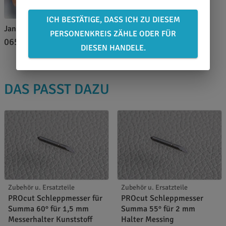
ICH BESTÄTIGE, DASS ICH ZU DIESEM
Jan Wiedemann
PERSONENKREIS ZÄHLE ODER FÜR
0651 46 27 79 80
DIESEN HANDELE.
DAS PASST DAZU
Zubehör u. Ersatzteile
Zubehör u. Ersatzteile
PROcut Schleppmesser für
PROcut Schleppmesser
Summa 60° für 1,5 mm
Summa 55° für 2 mm
Messerhalter Kunststoff
Halter Messing