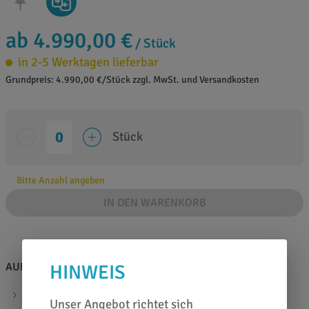
ab 4.990,00 €
/ Stück
in 2-5 Werktagen lieferbar
Grundpreis: 4.990,00 €/Stück zzgl. MwSt. und Versandkosten
Stück
Bitte Anzahl angeben
IN DEN WARENKORB
AUF EINEN BLICK
HINWEIS
kompatibel mit Summa S1 D60
Unser Angebot richtet sich