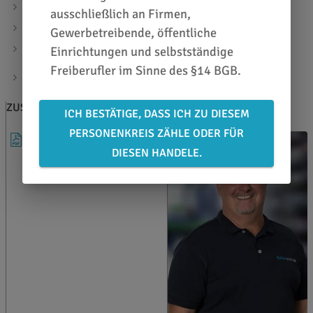
kann jederzeit nachgerüstet werden
ausschließlich an Firmen,
effizienter Workflow mit GOSign
Gewerbetreibende, öffentliche
Papiergrößen: A4, A3, SRA3, SA3
Einrichtungen und selbstständige
Freiberufler im Sinne des §14 BGB.
automatisches Konturenschneiden gedruckter Blätter
(OPOS)
ZUSATZINFOS
BERATEN LASSEN
ICH BESTÄTIGE, DASS ICH ZU DIESEM
PERSONENKREIS ZÄHLE ODER FÜR
KATALOG
DIESEN HANDELE.