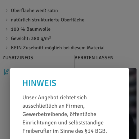
Oberfläche weiß satin
natürlich strukturierte Oberfläche
100 % Baumwolle
Gewicht: 380 g/m²
KEIN Zuschnitt möglich bei diesem Material
ZUSATZINFOS
BERATEN LASSEN
DATENBLATT
HINWEIS
Unser Angebot richtet sich
ausschließlich an Firmen,
Gewerbetreibende, öffentliche
Einrichtungen und selbstständige
Freiberufler im Sinne des §14 BGB.