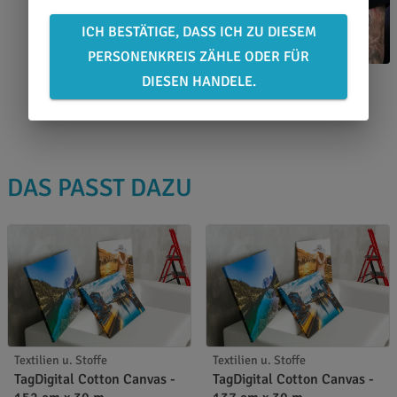
ICH BESTÄTIGE, DASS ICH ZU DIESEM
PERSONENKREIS ZÄHLE ODER FÜR
DIESEN HANDELE.
Rüdiger Krämer
0651 46 27 79 80
DAS PASST DAZU
Textilien u. Stoffe
Textilien u. Stoffe
TagDigital Cotton Canvas -
TagDigital Cotton Canvas -