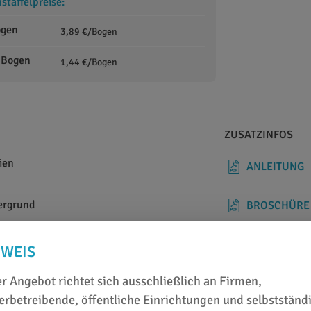
taffelpreise:
ogen
3,89 €/Bogen
 Bogen
1,44 €/Bogen
ZUSATZINFOS
lien
ANLEITUNG
tergrund
BROSCHÜRE
NWEIS
r Angebot richtet sich ausschließlich an Firmen,
rbetreibende, öffentliche Einrichtungen und selbstständ