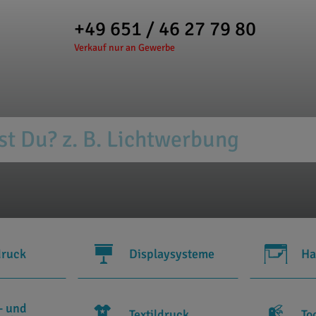
+49 651 / 46 27 79 80
Verkauf nur an Gewerbe
druck
Displaysysteme
Ha
- und
Textildruck
To