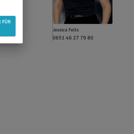
R FÜR
Jessica Felts
0651 46 27 79 80