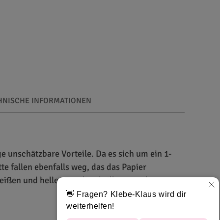
HNISCHE INFORMATIONEN
ge unschätzbare Vorteile. Da es sich um ein 1-
e fallen ebenfalls weg, das das Papier
ißen und hellen Textilien brillante und