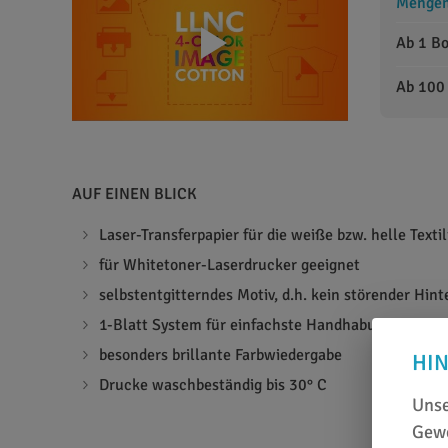
Mengens
Ab 1 B
Ab 100
AUF EINEN BLICK
Laser-Transferpapier für die weiße bzw. helle Texti
für Whitetoner-Laserdrucker geeignet
selbstentgitterndes Motiv, d.h. kein störender Hin
1-Blatt System für einfachste Handhabung
besonders brillante Farbwiedergabe
HI
Drucke waschbeständig bis 30° C
Unse
Gewe