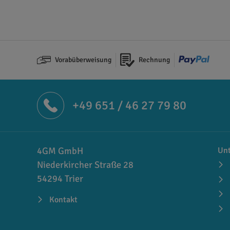
In mehreren Formaten erhältlich
Das Forever Laser-Light (No-Cut) Transferpapier 
Laserdruckern kompatibel und eignet sich zum B
waschbeständig und sehr strapazierfähig und lan
Vorabüberweisung
Rechnung
und dennoch qualitativ hochwertige Veredelung 
+49 651 / 46 27 79 80
4GM GmbH
Un
Niederkircher Straße 28
54294 Trier
Kontakt