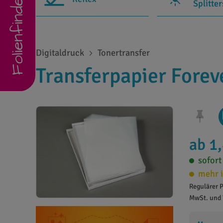
Folienfinder
Splitte
Digitaldruck
Tonertransfer
Transferpapier Forev
ab 1
sofort
mehr i
Regulärer P
MwSt. und 