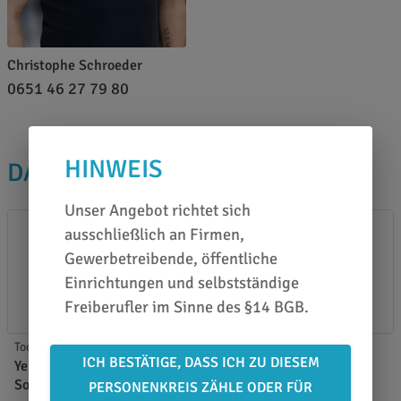
Christophe Schroeder
0651 46 27 79 80
HINWEIS
DAS PASST DAZU
Unser Angebot richtet sich
ausschließlich an Firmen,
Gewerbetreibende, öffentliche
Einrichtungen und selbstständige
Freiberufler im Sinne des §14 BGB.
Tools
Tools
ICH BESTÄTIGE, DASS ICH ZU DIESEM
YelloRoller Plain 70 mm
YelloRoller Plain 70 mm
Soft
Hard
PERSONENKREIS ZÄHLE ODER FÜR