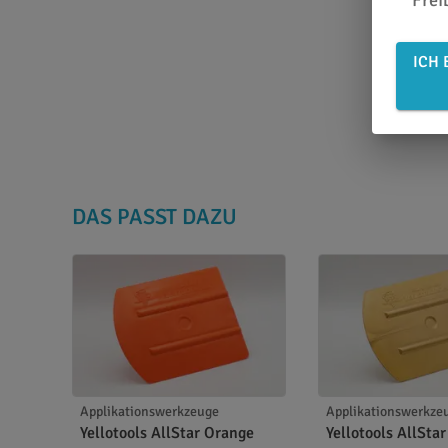
Frei
ICH 
DAS PASST DAZU
Applikationswerkzeuge
Applikationswerkze
Yellotools AllStar Orange
Yellotools AllSta