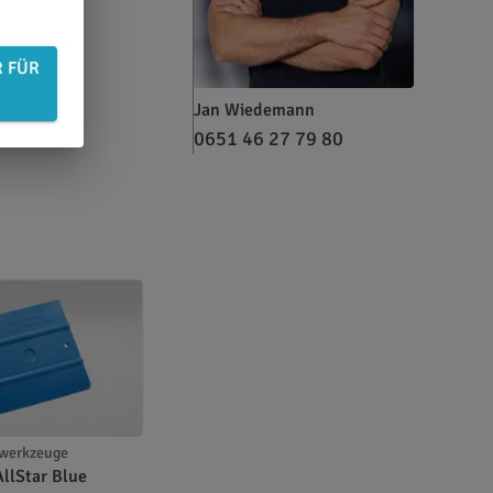
R FÜR
Jan Wiedemann
0651 46 27 79 80
swerkzeuge
AllStar Blue