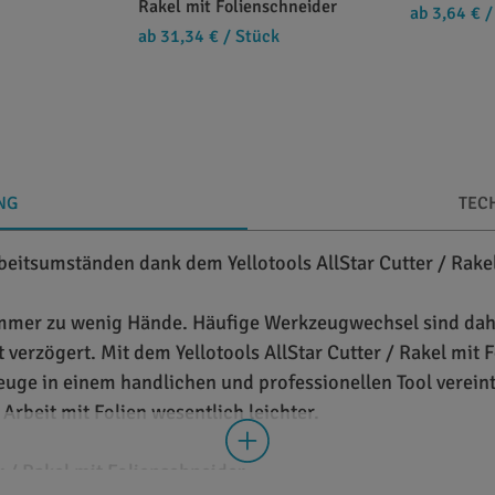
Rakel mit Folienschneider
ab 3,64 €
/
ab 31,34 €
/ Stück
NG
TEC
itsumständen dank dem Yellotools AllStar Cutter / Rakel
 immer zu wenig Hände. Häufige Werkzeugwechsel sind da
erzögert. Mit dem Yellotools AllStar Cutter / Rakel mit F
uge in einem handlichen und professionellen Tool vereint
Arbeit mit Folien wesentlich leichter.
er / Rakel mit Folienschneider