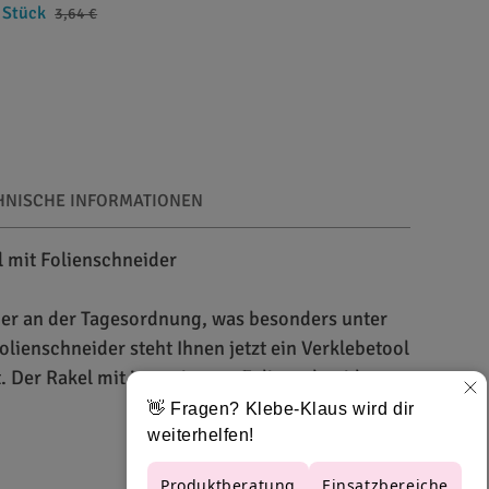
 Stück
3,64 €
HNISCHE INFORMATIONEN
 mit Folienschneider
her an der Tagesordnung, was besonders unter
olienschneider steht Ihnen jetzt ein Verklebetool
. Der Rakel mit integriertem Folienschneider