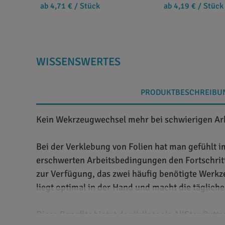
ab 4,71 €
/ Stück
ab 4,19 €
/ Stück
WISSENSWERTES
PRODUKTBESCHREIBU
Kein Wekrzeugwechsel mehr bei schwierigen Arbe
Bei der Verklebung von Folien hat man gefühlt
erschwerten Arbeitsbedingungen den Fortschritt v
zur Verfügung, das zwei häufig benötigte Werkze
liegt optimal in der Hand und macht die tägliche 
Diese Benefits bietet der Yellotools AllStar Cutt