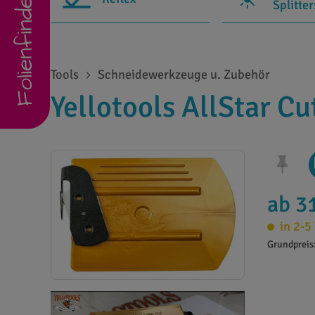
Folienfinder
Splitte
Tools
Schneidewerkzeuge u. Zubehör
Yellotools AllStar Cu
ab 3
in 2-5
Grundpreis