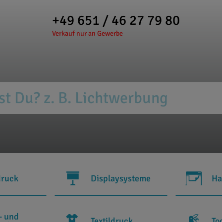
+49 651 / 46 27 79 80
Verkauf nur an Gewerbe
druck
Displaysysteme
Ha
- und
Textildruck
To