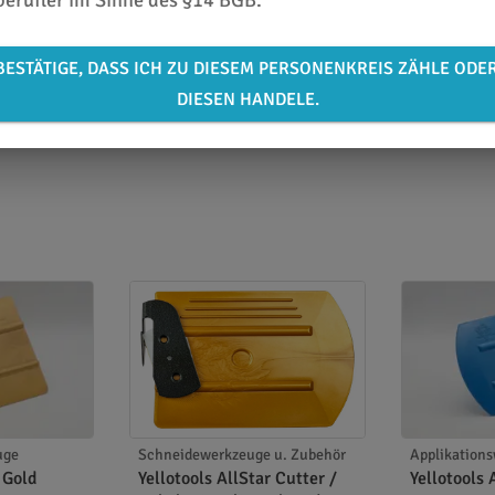
berufler im Sinne des §14 BGB.
BESTÄTIGE, DASS ICH ZU DIESEM PERSONENKREIS ZÄHLE ODE
DIESEN HANDELE.
uge
Schneidewerkzeuge u. Zubehör
Applikation
r Gold
Yellotools AllStar Cutter /
Yellotools 