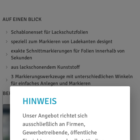
AUF EINEN BLICK
Schablonenset für Lackschutzfolien
speziell zum Markieren von Ladekanten designt
exakte Schnittmarkierungen für Folien innerhalb von
Sekunden
aus lackschonendem Kunststoff
3 Markierungswerkzeuge mit unterschiedlichen Winkeln
für einfaches Anlegen und Markieren
BERATEN LASSEN
HINWEIS
Unser Angebot richtet sich
ausschließlich an Firmen,
Gewerbetreibende, öffentliche