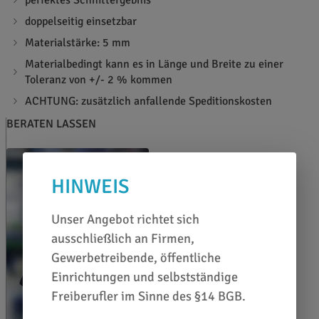
perfektes Schnittergebnis
doppelseitig einsetzbar
Materialstärke: 5 mm
Materialbedingt kann es in Länge und Breite zu einer
Toleranz von +/- 2 % kommen
ACHTUNG: zusätzlich anfallende Speditionskosten
BERATEN LASSEN
HINWEIS
Unser Angebot richtet sich
ausschließlich an Firmen,
Gewerbetreibende, öffentliche
Einrichtungen und selbstständige
Freiberufler im Sinne des §14 BGB.