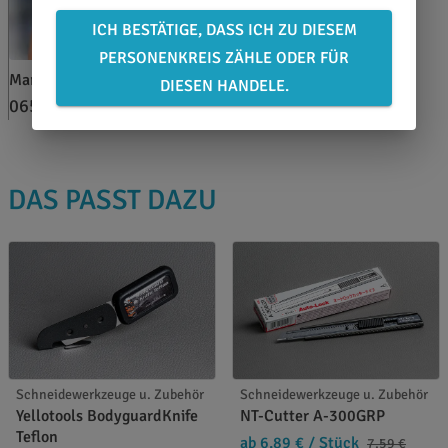
ICH BESTÄTIGE, DASS ICH ZU DIESEM
PERSONENKREIS ZÄHLE ODER FÜR
Marina Brand
DIESEN HANDELE.
0651 46 27 79 80
DAS PASST DAZU
Schneidewerkzeuge u. Zubehör
Schneidewerkzeuge u. Zubehör
Yellotools BodyguardKnife
NT-Cutter A-300GRP
Teflon
ab 6,89 €
/ Stück
7,59 €