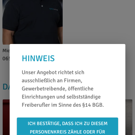
Michael Altes
HINWEIS
0651 46 27 79 80
Unser Angebot richtet sich
ausschließlich an Firmen,
DAS PASST DAZU
Gewerbetreibende, öffentliche
Einrichtungen und selbstständige
Freiberufler im Sinne des §14 BGB.
ICH BESTÄTIGE, DASS ICH ZU DIESEM
PERSONENKREIS ZÄHLE ODER FÜR