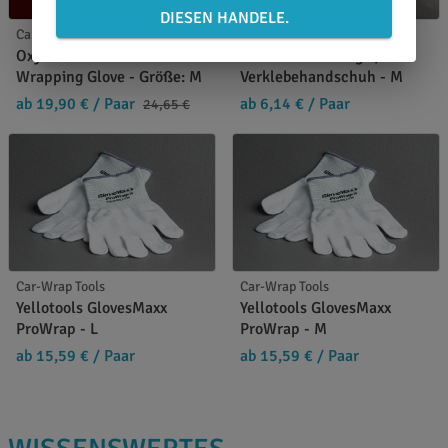
DIESEN HANDELE.
Car-Wrap Tools
Car-Wrap Tools
Oxy Tools Revolution
iSee2 Glove orange /
Wrapping Glove - Größe: M
Verklebehandschuh - M
ab 19,90 €
/ Paar
ab 6,14 €
/ Paar
24,65 €
Car-Wrap Tools
Car-Wrap Tools
Yellotools GlovesMaxx
Yellotools GlovesMaxx
ProWrap - L
ProWrap - M
ab 15,59 €
/ Paar
ab 15,59 €
/ Paar