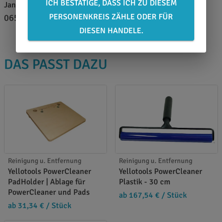
ICH BESTÄTIGE, DASS ICH ZU DIESEM
Jan Wiedemann
PERSONENKREIS ZÄHLE ODER FÜR
0651 46 27 79 80
DIESEN HANDELE.
DAS PASST DAZU
Reinigung u. Entfernung
Reinigung u. Entfernung
Yellotools PowerCleaner
Yellotools PowerCleaner
PadHolder | Ablage für
Plastik - 30 cm
PowerCleaner und Pads
ab 167,54 €
/ Stück
ab 31,34 €
/ Stück