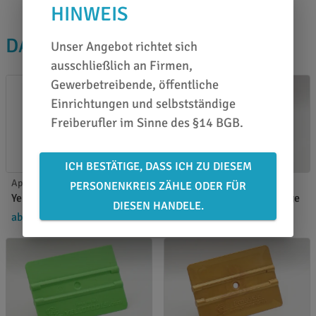
HINWEIS
DAS PASST DAZU
Unser Angebot richtet sich
ausschließlich an Firmen,
Gewerbetreibende, öffentliche
Einrichtungen und selbstständige
Freiberufler im Sinne des §14 BGB.
ICH BESTÄTIGE, DASS ICH ZU DIESEM
Applikationswerkzeuge
Applikationswerkzeuge
PERSONENKREIS ZÄHLE ODER FÜR
Yellotools ProBasic Teflon
Yellotools ProBasic Orange
DIESEN HANDELE.
ab 4,89 €
/ Stück
ab 3,06 €
/ Stück