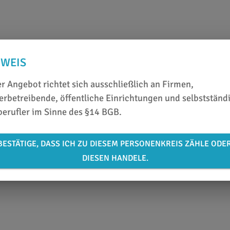
NWEIS
r Angebot richtet sich ausschließlich an Firmen,
rbetreibende, öffentliche Einrichtungen und selbstständ
berufler im Sinne des §14 BGB.
weezer Hook
BESTÄTIGE, DASS ICH ZU DIESEM PERSONENKREIS ZÄHLE ODE
DIESEN HANDELE.