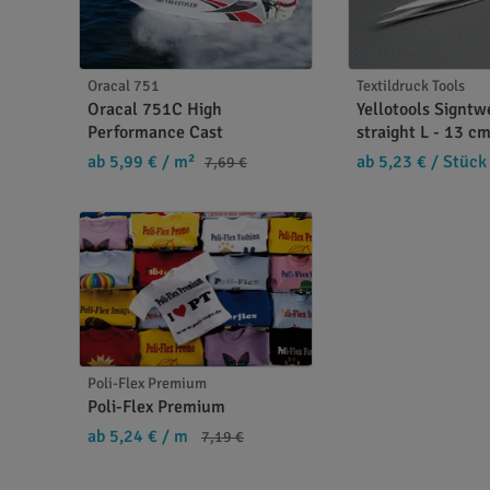
Der Yellotools SignTweezer Edge: Für mehr Präzi
Der Yellotools SignTweezer Edge hilft ihnen nich
Oracal 751
Textildruck Tools
Oracal 751C High
Yellotools Signtw
schnellere und einfachere Arbeitsweise dazu bei,
Performance Cast
straight L - 13 c
wirtschaftlicher. Der sonst ungeliebte Arbeitssc
ab 5,99 €
/ m²
ab 5,23 €
/ Stück
7,69 €
benötigt, bewahren Sie es dank der mitgelieferte
Jetzt Yellotools SignTweezer Edge preiswert onli
Sichern auch Sie sich jetzt den Yellotools SignT
Tool, wie viele andere Produkte des renommierte
Poli-Flex Premium
Poli-Flex Premium
ab 5,24 €
/ m
7,19 €