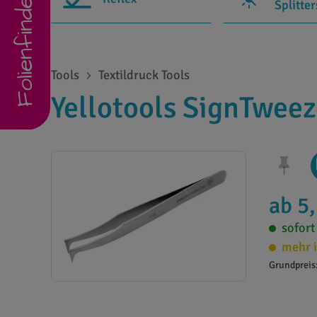
Folienfinder
Splitte
Tools
Textildruck Tools
Yellotools SignTwee
ab 5
sofort
mehr i
Grundpreis