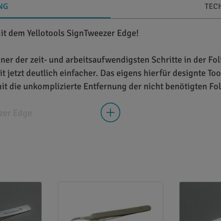
NG
TEC
mit dem Yellotools SignTweezer Edge!
iner der zeit- und arbeitsaufwendigsten Schritte in der Fo
 jetzt deutlich einfacher. Das eigens hierfür designte Too
omit die unkomplizierte Entfernung der nicht benötigten Fol
zer Edge
 um eine speziell für die Werbetechnik und die Folienvera
inkelten Enden versehen. Diese Enden sind besonders har
berfläche erlauben. Auf diese Weise vereinfacht der Yello
ols SignTweezer Edge eignet sich hervorragend sowohl für a
rfügt über eine ausgewogene Vorspannung und ist ergonomi
 Ermüdungserscheinungen.