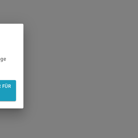
ige
R FÜR