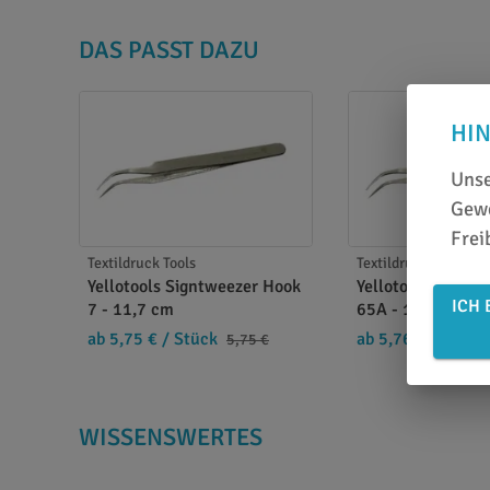
DAS PASST DAZU
HI
Unse
Gewe
Frei
Textildruck Tools
Textildruck Tools
Yellotools Signtweezer Hook
Yellotools SignT
ICH 
7 - 11,7 cm
65A - 13,4 cm
ab 5,75 €
/ Stück
ab 5,76 €
/ Stück
5,75 €
WISSENSWERTES