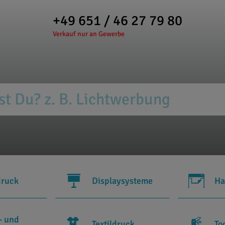
+49 651 / 46 27 79 80
Verkauf nur an Gewerbe
druck
Displaysysteme
Ha
- und
Textildruck
To