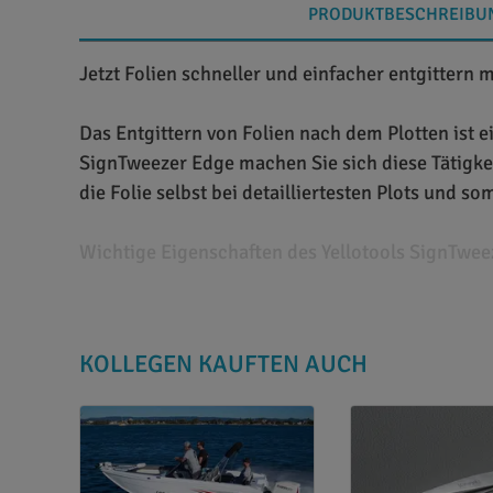
PRODUKTBESCHREIBU
Jetzt Folien schneller und einfacher entgittern 
Das Entgittern von Folien nach dem Plotten ist e
SignTweezer Edge machen Sie sich diese Tätigkeit
die Folie selbst bei detailliertesten Plots und s
Wichtige Eigenschaften des Yellotools SignTwee
Beim Yellotools SignTweezer Edge handelt es sich
hochwertigem Edelstahl gefertigt und mit abgew
KOLLEGEN KAUFTEN AUCH
schnelles und präzises Eintauchen in die Folieno
sehr feinen Details von Folienplots. Der Yelloto
Transferfolien wie Flex- und Flockfolien. Er ve
der Hand und es kommt bei der Arbeit nicht zu