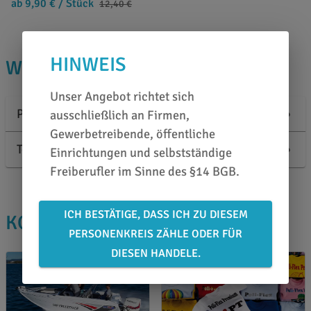
ab 9,90 €
/ Stück
12,40 €
HINWEIS
WISSENSWERTES
Unser Angebot richtet sich
Produktbeschreibung
ausschließlich an Firmen,
Gewerbetreibende, öffentliche
Technische Informationen
Einrichtungen und selbstständige
Freiberufler im Sinne des §14 BGB.
ICH BESTÄTIGE, DASS ICH ZU DIESEM
KOLLEGEN KAUFTEN AUCH
PERSONENKREIS ZÄHLE ODER FÜR
DIESEN HANDELE.