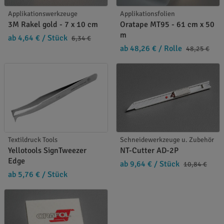
Applikationswerkzeuge
Applikationsfolien
3M Rakel gold - 7 x 10 cm
Oratape MT95 - 61 cm x 50
m
ab 4,64 €
/ Stück
6,34 €
ab 48,26 €
/ Rolle
48,25 €
Textildruck Tools
Schneidewerkzeuge u. Zubehör
Yellotools SignTweezer
NT-Cutter AD-2P
Edge
ab 9,64 €
/ Stück
10,84 €
ab 5,76 €
/ Stück