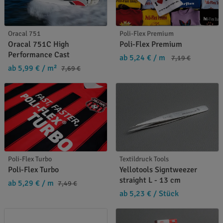
Oracal 751
Poli-Flex Premium
Oracal 751C High
Poli-Flex Premium
Performance Cast
ab 5,24 €
/ m
7,19 €
ab 5,99 €
/ m²
7,69 €
Poli-Flex Turbo
Textildruck Tools
Poli-Flex Turbo
Yellotools Signtweezer
straight L - 13 cm
ab 5,29 €
/ m
7,49 €
ab 5,23 €
/ Stück