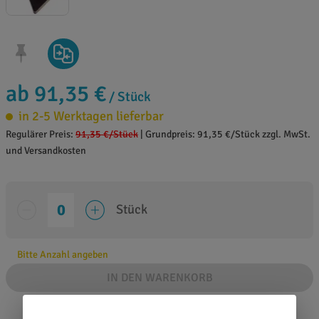
ab 91,35 €
/ Stück
in 2-5 Werktagen lieferbar
Regulärer Preis:
91,35 €
/Stück
|
Grundpreis: 91,35 €/Stück zzgl. MwSt.
und Versandkosten
Stück
Bitte Anzahl angeben
IN DEN WARENKORB