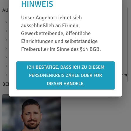
HINWEIS
AUF EINEN BLICK
Unser Angebot richtet sich
Bodenrakel-Adapter für Bodenfolierungen
ausschließlich an Firmen,
robuste Holzkonstruktion
Gewerbetreibende, öffentliche
einfacher und schneller Wechsel der Rakel
Einrichtungen und selbstständige
Gesamtlänge: 156 cm, verlängerbar bis max. 162 cm
Freiberufler im Sinne des §14 BGB.
Gewicht: 1,5 kg (ohne Rakel)
Nur für TimberMaxx Varianten mit Mittelgriff geeignet!
ICH BESTÄTIGE, DASS ICH ZU DIESEM
Passt nur auf den TimberMaxx mit einer Höhe von 11.5 cm
PERSONENKREIS ZÄHLE ODER FÜR
DIESEN HANDELE.
BERATEN LASSEN