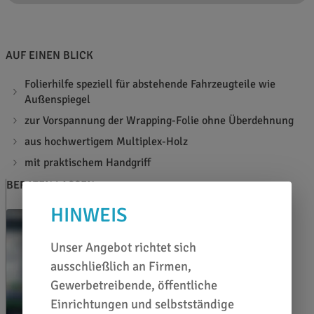
AUF EINEN BLICK
Folierhilfe speziell für abstehende Fahrzeugteile wie
Außenspiegel
zur Vorspannung der Wrapping-Folie ohne Überdehnung
aus hochwertigem Multiplex-Holz
mit praktischem Handgriff
BERATEN LASSEN
HINWEIS
Unser Angebot richtet sich
ausschließlich an Firmen,
Gewerbetreibende, öffentliche
Einrichtungen und selbstständige