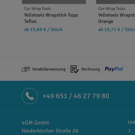
Fahrzeugfolierungen und im Bereich der Werbetec
Car-Wrap Tools
Car-Wrap Tools
Eventualitäten gerüstet zu sein, wenn Sie die n
Yellotools Wrapstick Tupp
Yellotools Wrapst
Teflon
Orange
ab 15,69 €
/ Stück
ab 15,71 €
/ Stüc
Vorabüberweisung
Rechnung
+49 651 / 46 27 79 80
4GM GmbH
Un
Niederkircher Straße 28