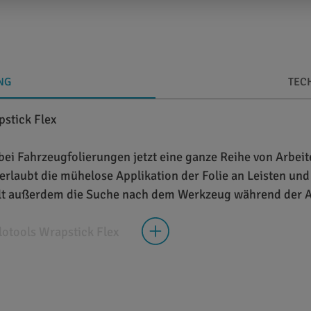
NG
TEC
pstick Flex
bei Fahrzeugfolierungen jetzt eine ganze Reihe von Arbeite
 erlaubt die mühelose Applikation der Folie an Leisten u
llt außerdem die Suche nach dem Werkzeug während der A
otools Wrapstick Flex
m ein Spezialtool, das vom Hersteller eigens für den Einsa
st das Werkzeug mit einem lang gezogenen und flexiblen 
r Einarbeitung von Folien unter Dichtungen oder dem Appl