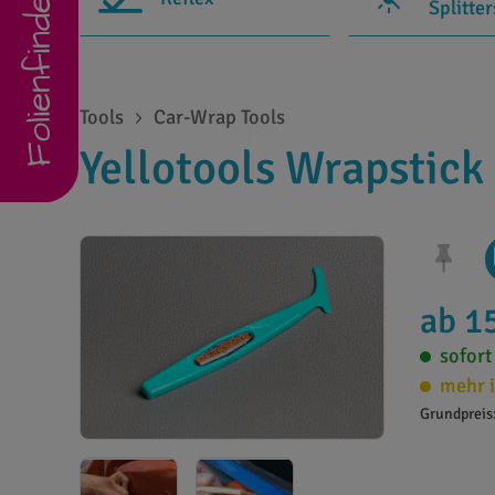
Folienfinder
Splitte
Tools
Car-Wrap Tools
Yellotools Wrapstick 
ab 1
sofort
mehr i
Grundpreis