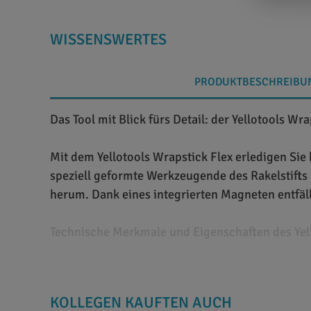
WISSENSWERTES
PRODUKTBESCHREIBU
Das Tool mit Blick fürs Detail: der Yellotools Wra
Mit dem Yellotools Wrapstick Flex erledigen Sie 
speziell geformte Werkzeugende des Rakelstifts
herum. Dank eines integrierten Magneten entfä
Technische Merkmale und Eigenschaften des Yell
Beim Yellotools Wrapstick Flex handelt es sich u
Fahrzeugfolierungen entwickelt wurde. Hierzu i
KOLLEGEN KAUFTEN AUCH
Detailverklebungen ermöglicht. Vor allem bei de