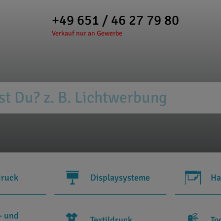
+49 651 / 46 27 79 80
Verkauf nur an Gewerbe
druck
Displaysysteme
Ha
- und
Textildruck
To