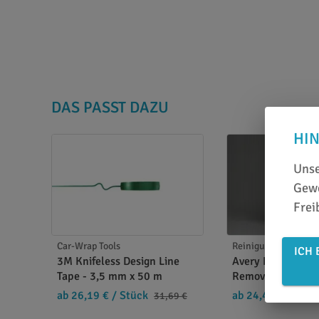
DAS PASST DAZU
HI
Unse
Gewe
Frei
Car-Wrap Tools
Reinigung u. Entfe
ICH 
3M Knifeless Design Line
Avery Dennison A
Tape - 3,5 mm x 50 m
Remover - 0,5 ltr.
ab 26,19 €
/ Stück
ab 24,49 €
/ Stüc
31,69 €