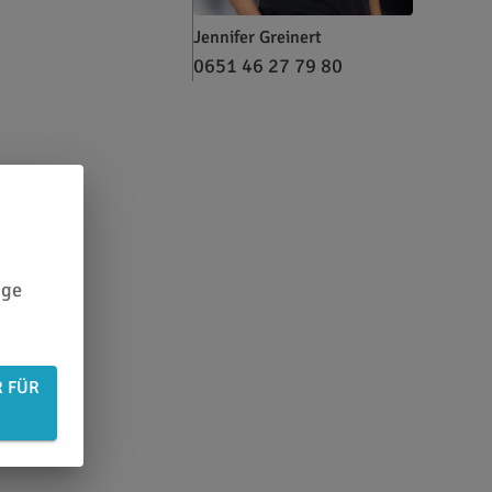
Jennifer Greinert
0651 46 27 79 80
ige
R FÜR