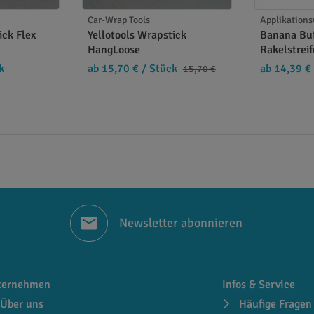
hnik. Diese Rakelstifte können Sie einzeln oder gleich im
Car-Wrap Tools
Applikation
ächste Folierung angehen.
ick Flex
Yellotools Wrapstick
Banana Buf
HangLoose
Rakelstrei
k
ab 15,70 €
/ Stück
ab 14,39 €
15,70 €
Newsletter abonnieren
ternehmen
Infos & Service
Über uns
Häufige Fragen