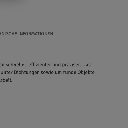
HNISCHE INFORMATIONEN
n schneller, effizienter und präziser. Das
nd unter Dichtungen sowie um runde Objekte
rbeit.
tz im Bereich professioneller
Endstück versehen, das mühelose
izieren an Kanten und in Spalten ist dieser