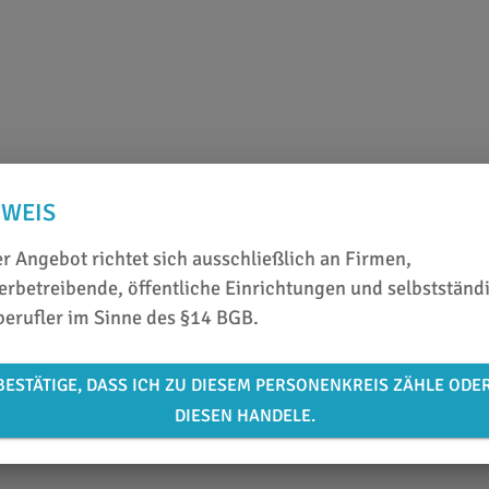
NWEIS
r Angebot richtet sich ausschließlich an Firmen,
rbetreibende, öffentliche Einrichtungen und selbstständ
berufler im Sinne des §14 BGB.
rnung
Car-Wrap Tools
BESTÄTIGE, DASS ICH ZU DIESEM PERSONENKREIS ZÄHLE ODE
dhesive
Yellotools Wrapstick Tupp
DIESEN HANDELE.
Teflon
k
ab 15,69 €
/ Stück
33,29 €