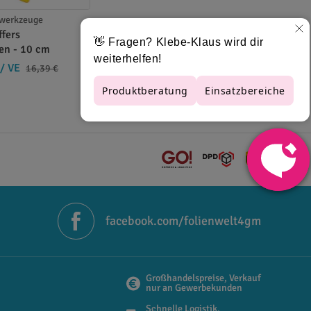
 praktischen Set kaufen, um für alle
swerkzeuge
fers
fen - 10 cm
/ VE
16,39 €
facebook.com/folienwelt4gm
Großhandelspreise, Verkauf
nur an Gewerbekunden
Schnelle Logistik,