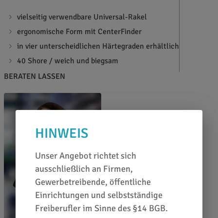
vielseitig verwendbare Universal-Rakel
ergonomische Form mit CenterFinder
in vier unterscheidlichen Härtegraden erhältlich
40 Shore / weich und biegsam
BERATEN LASSEN
HINWEIS
Unser Angebot richtet sich
ausschließlich an Firmen,
Gewerbetreibende, öffentliche
Einrichtungen und selbstständige
Freiberufler im Sinne des §14 BGB.