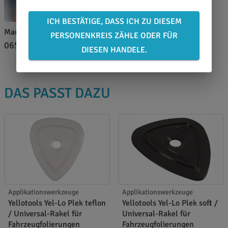
ICH BESTÄTIGE, DASS ICH ZU DIESEM
Marina Brand
PERSONENKREIS ZÄHLE ODER FÜR
0651 46 27 79 80
DIESEN HANDELE.
DAS PASST DAZU
Applikationswerkzeuge
Applikationswerkzeuge
Yellotools Yel-Lo Plek teflon
Yellotools Yel-Lo Plek soft /
/ Universal-Rakel für
Universal-Rakel für
Fahrzeugfolierungen
Fahrzeugfolierungen