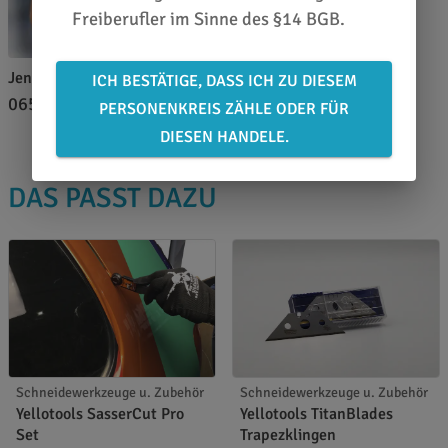
Freiberufler im Sinne des §14 BGB.
Jennifer Greinert
ICH BESTÄTIGE, DASS ICH ZU DIESEM
0651 46 27 79 80
PERSONENKREIS ZÄHLE ODER FÜR
DIESEN HANDELE.
DAS PASST DAZU
Schneidewerkzeuge u. Zubehör
Schneidewerkzeuge u. Zubehör
Yellotools SasserCut Pro
Yellotools TitanBlades
Set
Trapezklingen