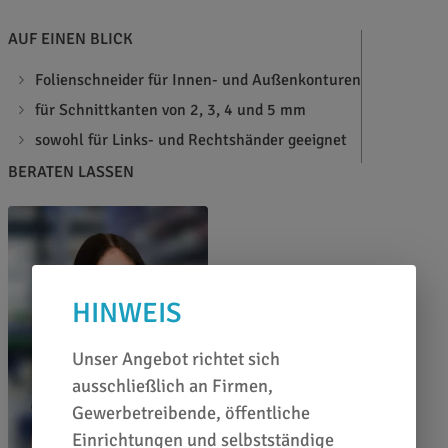
AUF EINEN BLICK
Folienschneider für Innen- und Außenkonturen
für Schnittkanten von 2, 3, 4 und 5 mm
sowohl für Links- und Rechtshänder geeignet
BERATEN LASSEN
HINWEIS
Unser Angebot richtet sich
ausschließlich an Firmen,
Gewerbetreibende, öffentliche
Einrichtungen und selbstständige