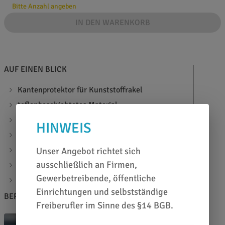
Bitte Anzahl angeben
IN DEN WARENKORB
AUF EINEN BLICK
Kantenprotektor für Kunststoffrakel
teflonbeschichtetes Material
verbessert die Gleiteigenschaften enorm
HINWEIS
für nahezu alle Oberflächen bestens geeignet
selbstklebend, in verschiedenen Größen erhältlich
Unser Angebot richtet sich
ausschließlich an Firmen,
mit Flügelform zur Umschließung der Rakelkanten
Gewerbetreibende, öffentliche
VE = 5 St.
Einrichtungen und selbstständige
BERATEN LASSEN
Freiberufler im Sinne des §14 BGB.