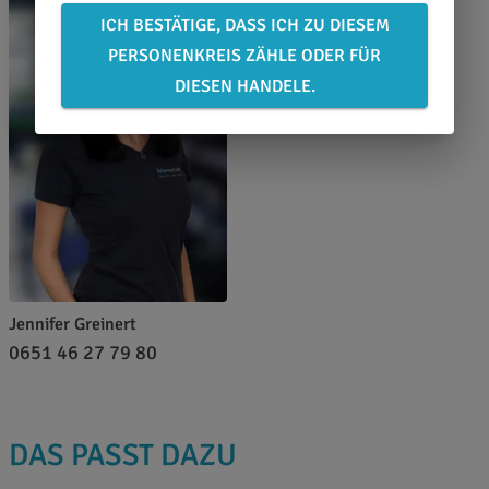
ICH BESTÄTIGE, DASS ICH ZU DIESEM
PERSONENKREIS ZÄHLE ODER FÜR
DIESEN HANDELE.
Jennifer Greinert
0651 46 27 79 80
DAS PASST DAZU