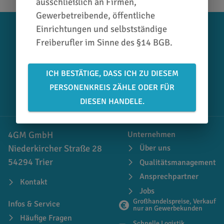
ausschließlich an Firmen,
Gewerbetreibende, öffentliche
Einrichtungen und selbstständige
+49 651 / 46 27 79 80
Freiberufler im Sinne des §14 BGB.
Newsletter abonnieren
ICH BESTÄTIGE, DASS ICH ZU DIESEM
PERSONENKREIS ZÄHLE ODER FÜR
facebook.com/folienwelt4gm
DIESEN HANDELE.
4GM GmbH
Unternehmen
Niederkircher Straße 28
Über uns
54294 Trier
Qualitätsmanagement
Ansprechpartner
Kontakt
Jobs
Großhandelspreise, Verkauf
Infos & Service
nur an Gewerbekunden
Häufige Fragen
Schnelle Logistik,